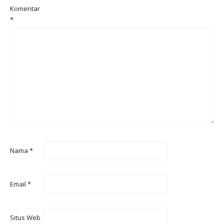
Komentar
*
Nama
*
Email
*
Situs Web