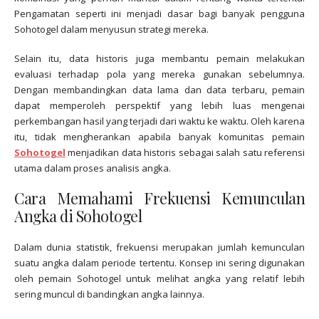
Pengamatan seperti ini menjadi dasar bagi banyak pengguna
Sohotogel dalam menyusun strategi mereka.
Selain itu, data historis juga membantu pemain melakukan
evaluasi terhadap pola yang mereka gunakan sebelumnya.
Dengan membandingkan data lama dan data terbaru, pemain
dapat memperoleh perspektif yang lebih luas mengenai
perkembangan hasil yang terjadi dari waktu ke waktu. Oleh karena
itu, tidak mengherankan apabila banyak komunitas pemain
Sohotogel
menjadikan data historis sebagai salah satu referensi
utama dalam proses analisis angka.
Cara Memahami Frekuensi Kemunculan
Angka di Sohotogel
Dalam dunia statistik, frekuensi merupakan jumlah kemunculan
suatu angka dalam periode tertentu. Konsep ini sering digunakan
oleh pemain Sohotogel untuk melihat angka yang relatif lebih
sering muncul di bandingkan angka lainnya.