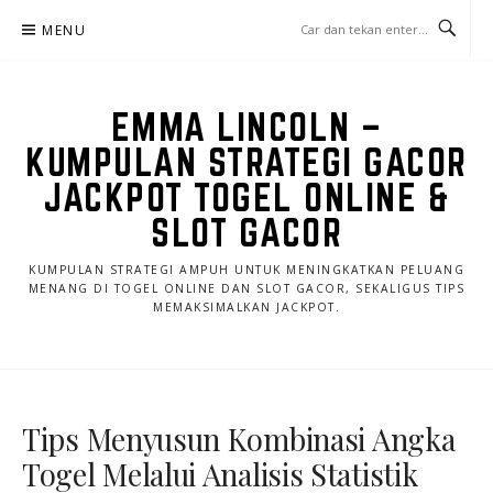
Lompat
MENU
ke
konten
EMMA LINCOLN –
KUMPULAN STRATEGI GACOR
JACKPOT TOGEL ONLINE &
SLOT GACOR
KUMPULAN STRATEGI AMPUH UNTUK MENINGKATKAN PELUANG
MENANG DI TOGEL ONLINE DAN SLOT GACOR, SEKALIGUS TIPS
MEMAKSIMALKAN JACKPOT.
Tips Menyusun Kombinasi Angka
Togel Melalui Analisis Statistik