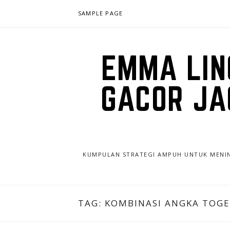
Lompat
SAMPLE PAGE
ke
konten
EMMA LIN
GACOR JA
KUMPULAN STRATEGI AMPUH UNTUK MENIN
TAG:
KOMBINASI ANGKA TOGE