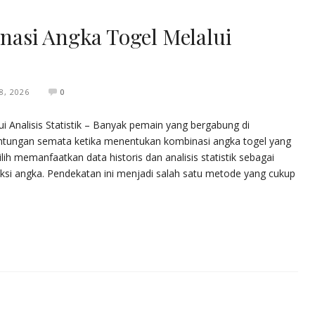
asi Angka Togel Melalui
8, 2026
0
 Analisis Statistik – Banyak pemain yang bergabung di
ntungan semata ketika menentukan kombinasi angka togel yang
ih memanfaatkan data historis dan analisis statistik sebagai
i angka. Pendekatan ini menjadi salah satu metode yang cukup