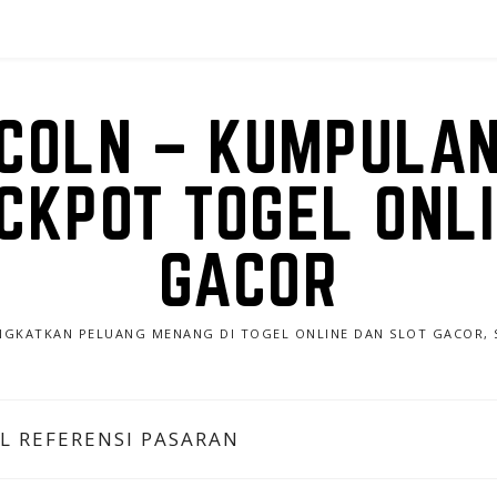
COLN – KUMPULAN
CKPOT TOGEL ONLI
GACOR
GKATKAN PELUANG MENANG DI TOGEL ONLINE DAN SLOT GACOR, S
L REFERENSI PASARAN