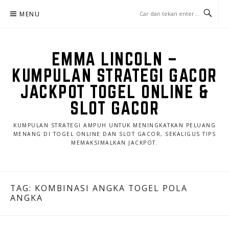
Lompat
MENU
ke
konten
EMMA LINCOLN –
KUMPULAN STRATEGI GACOR
JACKPOT TOGEL ONLINE &
SLOT GACOR
KUMPULAN STRATEGI AMPUH UNTUK MENINGKATKAN PELUANG
MENANG DI TOGEL ONLINE DAN SLOT GACOR, SEKALIGUS TIPS
MEMAKSIMALKAN JACKPOT.
TAG:
KOMBINASI ANGKA TOGEL POLA
ANGKA