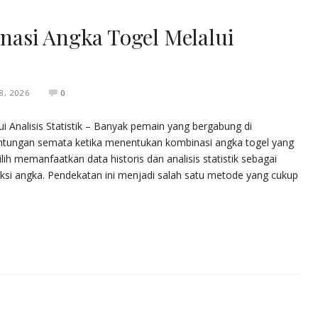
asi Angka Togel Melalui
8, 2026
0
 Analisis Statistik – Banyak pemain yang bergabung di
ntungan semata ketika menentukan kombinasi angka togel yang
ih memanfaatkan data historis dan analisis statistik sebagai
i angka. Pendekatan ini menjadi salah satu metode yang cukup