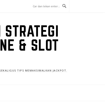
 STRATEGI
NE & SLOT
EKALIGUS TIPS MEMAKSIMALKAN JACKPOT.