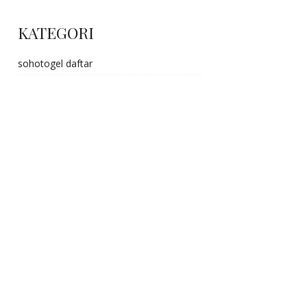
KATEGORI
sohotogel daftar