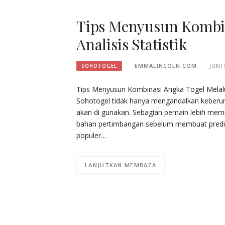
Tips Menyusun Kombin
Analisis Statistik
EMMALINCOLN.COM
JUNI 
SOHOTOGEL
Tips Menyusun Kombinasi Angka Togel Melalui
Sohotogel tidak hanya mengandalkan keberu
akan di gunakan. Sebagian pemain lebih memil
bahan pertimbangan sebelum membuat prediks
populer…
LANJUTKAN MEMBACA