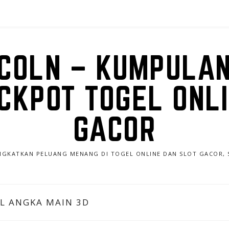
COLN – KUMPULAN
CKPOT TOGEL ONLI
GACOR
GKATKAN PELUANG MENANG DI TOGEL ONLINE DAN SLOT GACOR, S
L ANGKA MAIN 3D