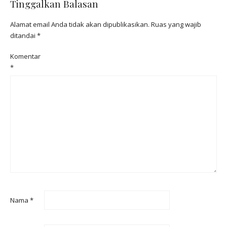
Tinggalkan Balasan
Alamat email Anda tidak akan dipublikasikan.
Ruas yang wajib
ditandai
*
Komentar
*
Nama
*