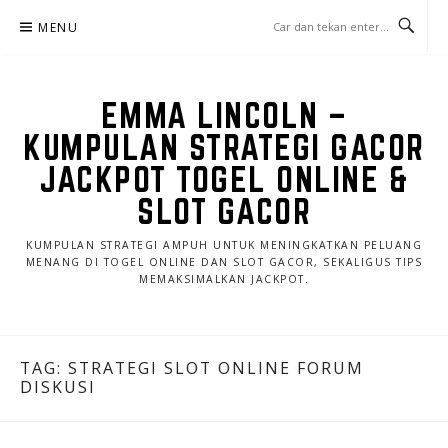
Lompat
MENU
ke
konten
EMMA LINCOLN –
KUMPULAN STRATEGI GACOR
JACKPOT TOGEL ONLINE &
SLOT GACOR
KUMPULAN STRATEGI AMPUH UNTUK MENINGKATKAN PELUANG
MENANG DI TOGEL ONLINE DAN SLOT GACOR, SEKALIGUS TIPS
MEMAKSIMALKAN JACKPOT.
TAG:
STRATEGI SLOT ONLINE FORUM
DISKUSI