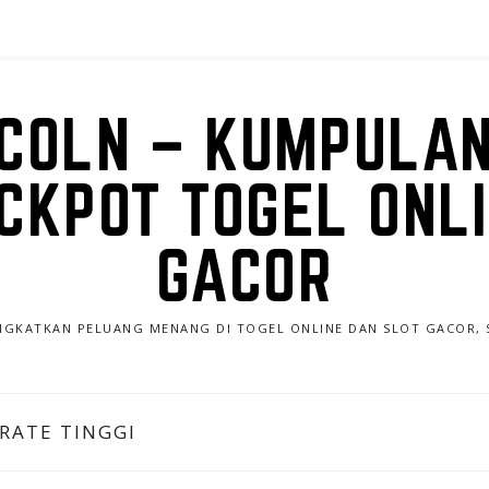
COLN – KUMPULAN
CKPOT TOGEL ONLI
GACOR
GKATKAN PELUANG MENANG DI TOGEL ONLINE DAN SLOT GACOR, S
RATE TINGGI