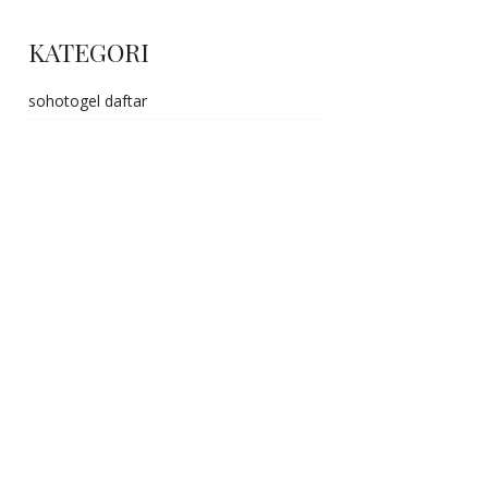
KATEGORI
sohotogel daftar