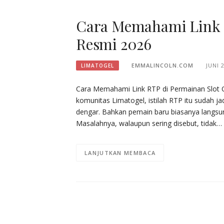
Cara Memahami Link R
Resmi 2026
EMMALINCOLN.COM
JUNI 
LIMATOGEL
Cara Memahami Link RTP di Permainan Slot Onl
komunitas Limatogel, istilah RTP itu sudah
dengar. Bahkan pemain baru biasanya langsun
Masalahnya, walaupun sering disebut, tidak…
LANJUTKAN MEMBACA