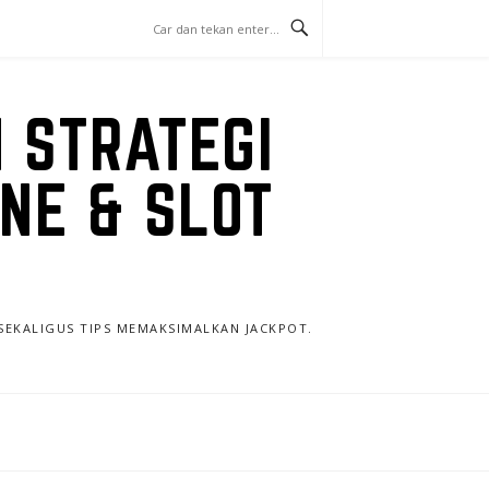
 STRATEGI
NE & SLOT
EKALIGUS TIPS MEMAKSIMALKAN JACKPOT.