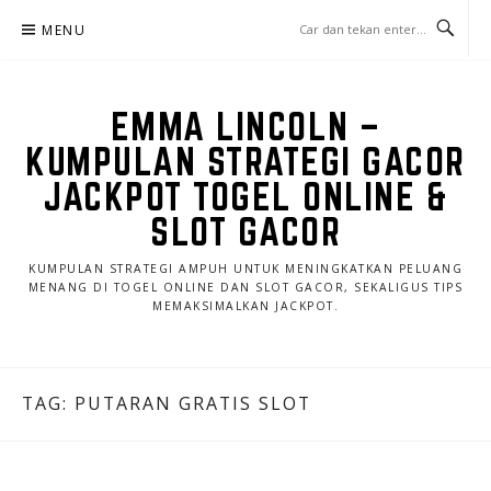
Lompat
MENU
ke
konten
EMMA LINCOLN –
KUMPULAN STRATEGI GACOR
JACKPOT TOGEL ONLINE &
SLOT GACOR
KUMPULAN STRATEGI AMPUH UNTUK MENINGKATKAN PELUANG
MENANG DI TOGEL ONLINE DAN SLOT GACOR, SEKALIGUS TIPS
MEMAKSIMALKAN JACKPOT.
TAG:
PUTARAN GRATIS SLOT