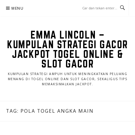
Lompat
MENU
ke
konten
EMMA LINCOLN –
KUMPULAN STRATEGI GACOR
JACKPOT TOGEL ONLINE &
SLOT GACOR
KUMPULAN STRATEGI AMPUH UNTUK MENINGKATKAN PELUANG
MENANG DI TOGEL ONLINE DAN SLOT GACOR, SEKALIGUS TIPS
MEMAKSIMALKAN JACKPOT.
TAG:
POLA TOGEL ANGKA MAIN