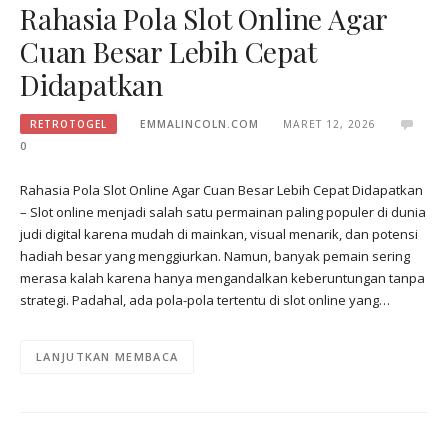
Rahasia Pola Slot Online Agar
Cuan Besar Lebih Cepat
Didapatkan
RETROTOGEL
EMMALINCOLN.COM
MARET 12, 2026
0
Rahasia Pola Slot Online Agar Cuan Besar Lebih Cepat Didapatkan
– Slot online menjadi salah satu permainan paling populer di dunia
judi digital karena mudah di mainkan, visual menarik, dan potensi
hadiah besar yang menggiurkan. Namun, banyak pemain sering
merasa kalah karena hanya mengandalkan keberuntungan tanpa
strategi. Padahal, ada pola-pola tertentu di slot online yang…
LANJUTKAN MEMBACA