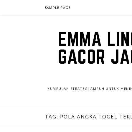
Lompat
SAMPLE PAGE
ke
konten
EMMA LIN
GACOR JA
KUMPULAN STRATEGI AMPUH UNTUK MENIN
TAG:
POLA ANGKA TOGEL TERL