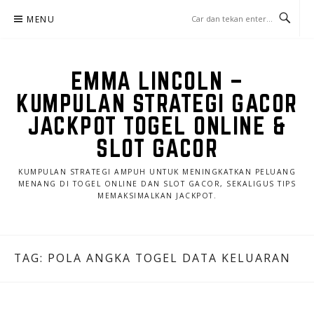
Lompat
MENU
ke
konten
EMMA LINCOLN –
KUMPULAN STRATEGI GACOR
JACKPOT TOGEL ONLINE &
SLOT GACOR
KUMPULAN STRATEGI AMPUH UNTUK MENINGKATKAN PELUANG
MENANG DI TOGEL ONLINE DAN SLOT GACOR, SEKALIGUS TIPS
MEMAKSIMALKAN JACKPOT.
TAG:
POLA ANGKA TOGEL DATA KELUARAN