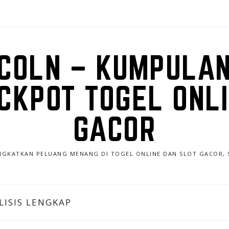
COLN – KUMPULAN
CKPOT TOGEL ONLI
GACOR
GKATKAN PELUANG MENANG DI TOGEL ONLINE DAN SLOT GACOR, S
LISIS LENGKAP