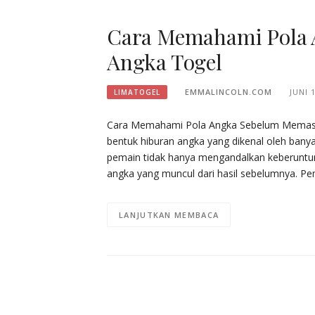
Cara Memahami Pola
Angka Togel
EMMALINCOLN.COM
JUNI 
LIMATOGEL
Cara Memahami Pola Angka Sebelum Memasang
bentuk hiburan angka yang dikenal oleh bany
pemain tidak hanya mengandalkan keberuntu
angka yang muncul dari hasil sebelumnya. P
LANJUTKAN MEMBACA