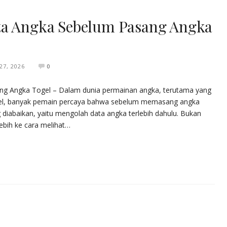
ta Angka Sebelum Pasang Angka
27, 2026
0
ng Angka Togel – Dalam dunia permainan angka, terutama yang
ogel, banyak pemain percaya bahwa sebelum memasang angka
g diabaikan, yaitu mengolah data angka terlebih dahulu. Bukan
lebih ke cara melihat…