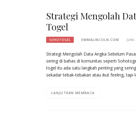
Strategi Mengolah Da
Togel
EMMALINCOLN.COM
JUNI 
SOHOTOGEL
Strategi Mengolah Data Angka Sebelum Pasa
sering di bahas di komunitas seperti Sohot
togel itu ada satu langkah penting yang serin
sekadar tebak-tebakan atau ikut feeling, tapi 
LANJUTKAN MEMBACA