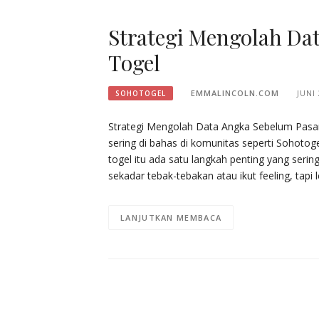
Strategi Mengolah Da
Togel
EMMALINCOLN.COM
JUNI 
SOHOTOGEL
Strategi Mengolah Data Angka Sebelum Pasa
sering di bahas di komunitas seperti Sohot
togel itu ada satu langkah penting yang serin
sekadar tebak-tebakan atau ikut feeling, tapi 
LANJUTKAN MEMBACA