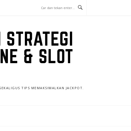
 STRATEGI
NE & SLOT
EKALIGUS TIPS MEMAKSIMALKAN JACKPOT.