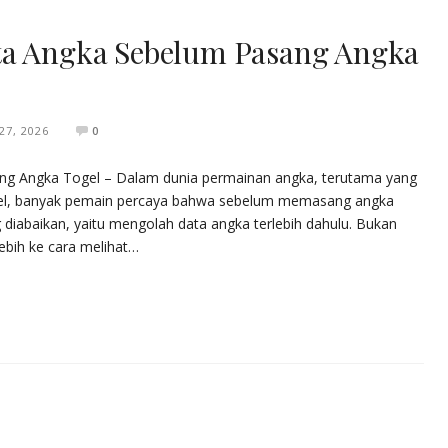
ta Angka Sebelum Pasang Angka
27, 2026
0
ng Angka Togel – Dalam dunia permainan angka, terutama yang
ogel, banyak pemain percaya bahwa sebelum memasang angka
g diabaikan, yaitu mengolah data angka terlebih dahulu. Bukan
lebih ke cara melihat…