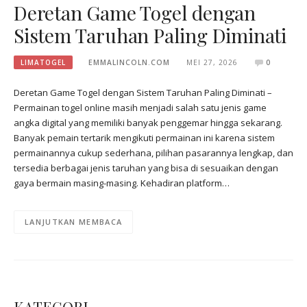
Deretan Game Togel dengan
Sistem Taruhan Paling Diminati
LIMATOGEL
EMMALINCOLN.COM
MEI 27, 2026
0
Deretan Game Togel dengan Sistem Taruhan Paling Diminati –
Permainan togel online masih menjadi salah satu jenis game
angka digital yang memiliki banyak penggemar hingga sekarang.
Banyak pemain tertarik mengikuti permainan ini karena sistem
permainannya cukup sederhana, pilihan pasarannya lengkap, dan
tersedia berbagai jenis taruhan yang bisa di sesuaikan dengan
gaya bermain masing-masing. Kehadiran platform…
LANJUTKAN MEMBACA
KATEGORI