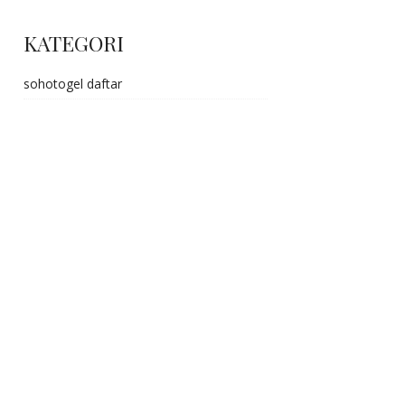
KATEGORI
sohotogel daftar