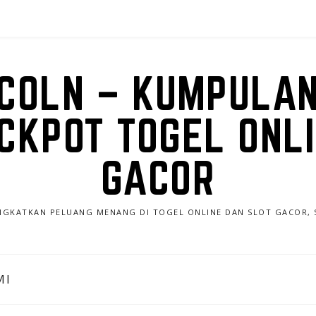
COLN – KUMPULAN
CKPOT TOGEL ONLI
GACOR
GKATKAN PELUANG MENANG DI TOGEL ONLINE DAN SLOT GACOR, S
MI