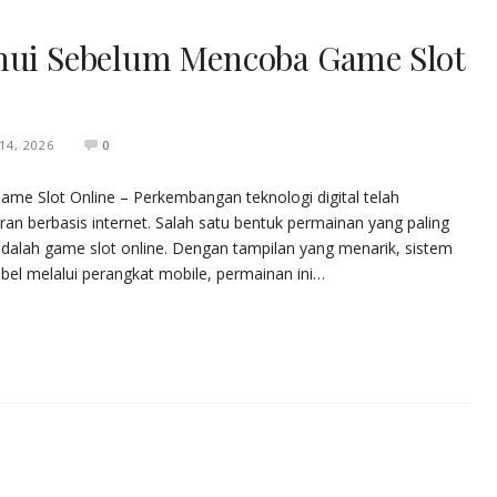
ahui Sebelum Mencoba Game Slot
14, 2026
0
me Slot Online – Perkembangan teknologi digital telah
 berbasis internet. Salah satu bentuk permainan yang paling
adalah game slot online. Dengan tampilan yang menarik, sistem
bel melalui perangkat mobile, permainan ini…