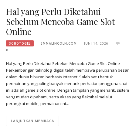
Hal yang Perlu Diketahui
Sebelum Mencoba Game Slot
Online
SOHOTOGEL
EMMALINCOLN.COM
JUNI 14, 2026
0
Hal yang Perlu Diketahui Sebelum Mencoba Game Slot Online –
Perkembangan teknologi digital telah membawa perubahan besar
dalam dunia hiburan berbasis internet. Salah satu bentuk
permainan yang paling banyak menarik perhatian pengguna saat
ini adalah game slot online. Dengan tampilan yang menarik, sistem
yang mudah dipahami, serta akses yang fleksibel melalui
perangkat mobile, permainan ini…
LANJUTKAN MEMBACA