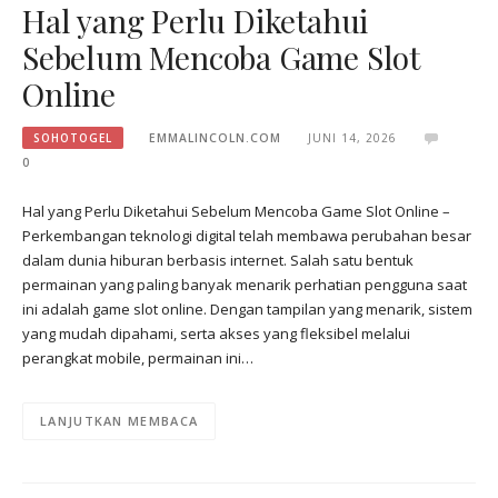
Hal yang Perlu Diketahui
Sebelum Mencoba Game Slot
Online
SOHOTOGEL
EMMALINCOLN.COM
JUNI 14, 2026
0
Hal yang Perlu Diketahui Sebelum Mencoba Game Slot Online –
Perkembangan teknologi digital telah membawa perubahan besar
dalam dunia hiburan berbasis internet. Salah satu bentuk
permainan yang paling banyak menarik perhatian pengguna saat
ini adalah game slot online. Dengan tampilan yang menarik, sistem
yang mudah dipahami, serta akses yang fleksibel melalui
perangkat mobile, permainan ini…
LANJUTKAN MEMBACA