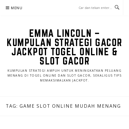
Lompat
MENU
ke
konten
EMMA LINCOLN –
KUMPULAN STRATEGI GACOR
JACKPOT TOGEL ONLINE &
SLOT GACOR
KUMPULAN STRATEGI AMPUH UNTUK MENINGKATKAN PELUANG
MENANG DI TOGEL ONLINE DAN SLOT GACOR, SEKALIGUS TIPS
MEMAKSIMALKAN JACKPOT.
TAG:
GAME SLOT ONLINE MUDAH MENANG