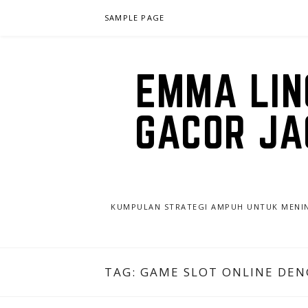
Lompat
SAMPLE PAGE
ke
konten
EMMA LIN
GACOR JA
KUMPULAN STRATEGI AMPUH UNTUK MENIN
TAG:
GAME SLOT ONLINE DE