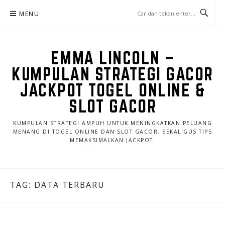
Lompat
MENU
ke
konten
EMMA LINCOLN –
KUMPULAN STRATEGI GACOR
JACKPOT TOGEL ONLINE &
SLOT GACOR
KUMPULAN STRATEGI AMPUH UNTUK MENINGKATKAN PELUANG
MENANG DI TOGEL ONLINE DAN SLOT GACOR, SEKALIGUS TIPS
MEMAKSIMALKAN JACKPOT.
TAG:
DATA TERBARU