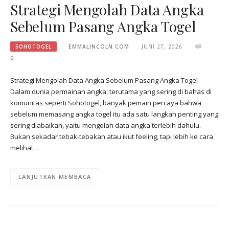
Strategi Mengolah Data Angka
Sebelum Pasang Angka Togel
SOHOTOGEL
EMMALINCOLN.COM
JUNI 27, 2026
0
Strategi Mengolah Data Angka Sebelum Pasang Angka Togel –
Dalam dunia permainan angka, terutama yang sering di bahas di
komunitas seperti Sohotogel, banyak pemain percaya bahwa
sebelum memasang angka togel itu ada satu langkah penting yang
sering diabaikan, yaitu mengolah data angka terlebih dahulu.
Bukan sekadar tebak-tebakan atau ikut feeling, tapi lebih ke cara
melihat…
LANJUTKAN MEMBACA