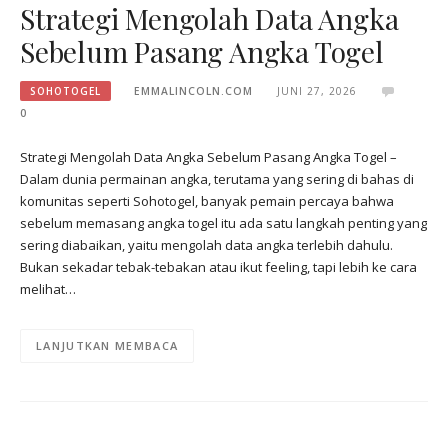
Strategi Mengolah Data Angka
Sebelum Pasang Angka Togel
SOHOTOGEL
EMMALINCOLN.COM
JUNI 27, 2026
0
Strategi Mengolah Data Angka Sebelum Pasang Angka Togel –
Dalam dunia permainan angka, terutama yang sering di bahas di
komunitas seperti Sohotogel, banyak pemain percaya bahwa
sebelum memasang angka togel itu ada satu langkah penting yang
sering diabaikan, yaitu mengolah data angka terlebih dahulu.
Bukan sekadar tebak-tebakan atau ikut feeling, tapi lebih ke cara
melihat…
LANJUTKAN MEMBACA