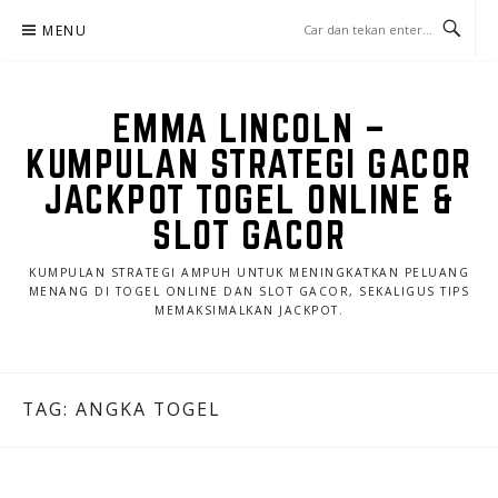
Lompat
MENU
ke
konten
EMMA LINCOLN –
KUMPULAN STRATEGI GACOR
JACKPOT TOGEL ONLINE &
SLOT GACOR
KUMPULAN STRATEGI AMPUH UNTUK MENINGKATKAN PELUANG
MENANG DI TOGEL ONLINE DAN SLOT GACOR, SEKALIGUS TIPS
MEMAKSIMALKAN JACKPOT.
TAG:
ANGKA TOGEL